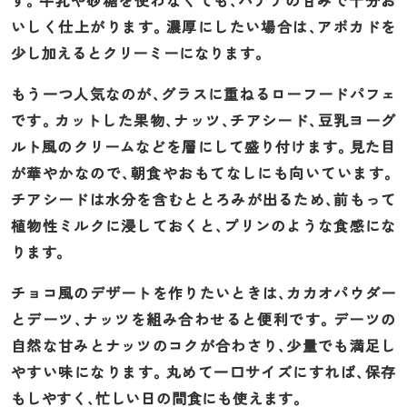
す。牛乳や砂糖を使わなくても、バナナの甘みで十分お
いしく仕上がります。濃厚にしたい場合は、アボカドを
少し加えるとクリーミーになります。
もう一つ人気なのが、グラスに重ねるローフードパフェ
です。カットした果物、ナッツ、チアシード、豆乳ヨーグ
ルト風のクリームなどを層にして盛り付けます。見た目
が華やかなので、朝食やおもてなしにも向いています。
チアシードは水分を含むととろみが出るため、前もって
植物性ミルクに浸しておくと、プリンのような食感にな
ります。
チョコ風のデザートを作りたいときは、カカオパウダー
とデーツ、ナッツを組み合わせると便利です。デーツの
自然な甘みとナッツのコクが合わさり、少量でも満足し
やすい味になります。丸めて一口サイズにすれば、保存
もしやすく、忙しい日の間食にも使えます。