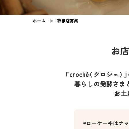
ホーム
▶︎
取扱店募集
お
「crochê（クロシ
暮らしの発酵さま
お土
◉ローケーキはナ